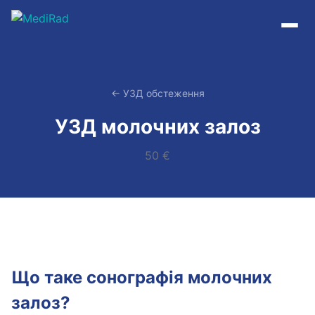
Пропустити
до
змісту
← УЗД обстеження
УЗД молочних залоз
50 €
Що таке сонографія молочних
залоз?