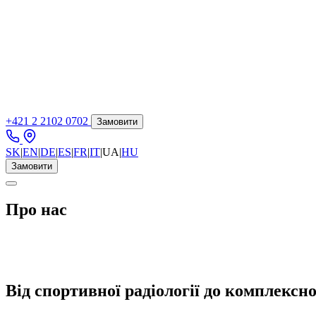
+421 2 2102 0702
Замовити
SK
|
EN
|
DE
|
ES
|
FR
|
IT
|
UA
|
HU
Замовити
Про нас
Від спортивної радіології до комплексн