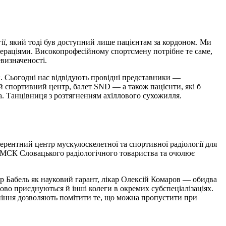
ії, який тоді був доступний лише пацієнтам за кордоном. Ми
едераціями. Високопрофесійному спортсмену потрібне те саме,
визначеності.
ти. Сьогодні нас відвідують провідні представники —
ний спортивний центр, балет SND — а також пацієнти, які б
а. Танцівниця з розтягненням ахіллового сухожилля.
ерентний центр мускулоскелетної та спортивної радіології для
ї МСК Словацького радіологічного товариства та очолює
р Бабель як науковий гарант, лікар Олексій Комаров — обидва
пово приєднуються й інші колеги в окремих субспеціалізаціях.
рпіння дозволяють помітити те, що можна пропустити при