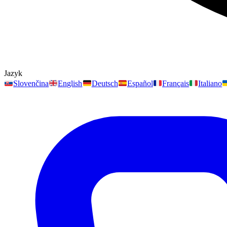
Jazyk
Slovenčina
English
Deutsch
Español
Français
Italiano