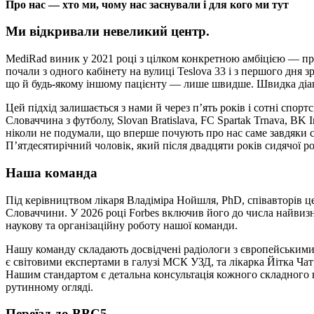
Про нас — хто ми, чому нас заснували і для кого ми тут
Ми відкривали невеликий центр.
MediRad виник у 2021 році з цілком конкретною амбіцією — при
почали з одного кабінету на вулиці Teslova 33 і з першого дня
що й будь-якому іншому пацієнту — лише швидше. Швидка діагно
Цей підхід залишається з нами й через п’ять років і сотні спо
Словаччина з футболу, Slovan Bratislava, FC Spartak Trnava, BK
ніколи не подумали, що вперше почують про нас саме завдяки с
П’ятдесятирічний чоловік, який після двадцяти років сидячої ро
Наша команда
Під керівництвом лікаря Владіміра Нойшля, PhD, співавторів ц
Словаччини. У 2026 році Forbes включив його до числа найвиз
наукову та організаційну роботу нашої команди.
Нашу команду складають досвідчені радіологи з європейськими
є світовими експертами в галузі МСК УЗД, та лікарка Йітка Чат
Нашим стандартом є детальна консультація кожного складного в
рутинному огляді.
Переїзд до BBC5