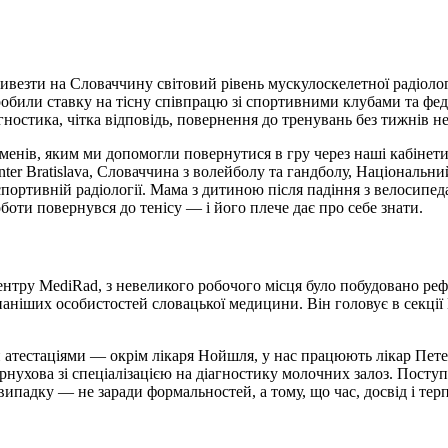
везти на Словаччину світовий рівень мускулоскелетної радіолог
 зробили ставку на тісну співпрацю зі спортивними клубами та ф
стика, чітка відповідь, повернення до тренувань без тижнів не
ртсменів, яким ми допомогли повернутися в гру через наші кабіне
 Inter Bratislava, Словаччина з волейболу та гандболу, Національ
портивній радіології. Мама з дитиною після падіння з велосипед
боти повернувся до тенісу — і його плече дає про себе знати.
ентру MediRad, з невеликого робочого місця було побудовано реф
наніших особистостей словацької медицини. Він головує в секці
 атестаціями — окрім лікаря Нойшля, у нас працюють лікар Пете
рнухова зі спеціалізацією на діагностику молочних залоз. Посту
ипадку — не заради формальностей, а тому, що час, досвід і те