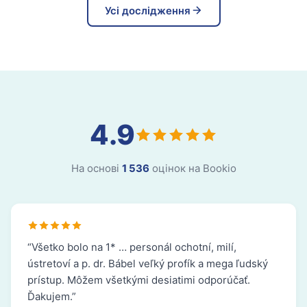
Усі дослідження
4.9
На основі
1 536
оцінок на Bookio
“Všetko bolo na 1* … personál ochotní, milí,
ústretoví a p. dr. Bábel veľký profík a mega ľudský
prístup. Môžem všetkými desiatimi odporúčať.
Ďakujem.”