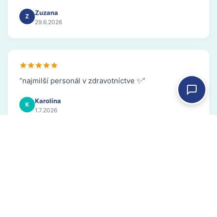
Zuzana
Z
29.6.2026
“najmilší personál v zdravotníctve ✨”
Karolína
K
1.7.2026
“Super prístup, rýchle vybavenie + veľmi milí
personál, príjemný interiér.”
Teo
T
2.7.2026