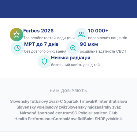
Forbes 2026
10 000+
Топ особистостей медицини
перевірених пацієнтів
МРТ до 7 днів
90 мкм
без довгого очікування
роздільна здатність CBCT
Низька радіація
безпечний навіть для дітей
НАМ ДОВІРЯЮТЬ
Slovenský futbalový zväz
FC Spartak Trnava
BK Inter Bratislava
Slovenský volejbalový zväz
Slovenský hádzanársky zväz
Národné športové centrum
SC Polícia
Hamilton Club
Health Performance
Coreba
MoveRall
Balet SND
Fyzioklinik