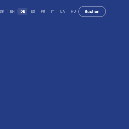
Buchen
SK
|
EN
|
DE
|
ES
|
FR
|
IT
|
UA
|
HU