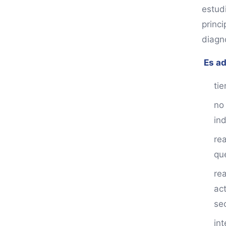
estud
princ
diagn
Es a
ti
no
ind
re
qu
re
ac
se
int