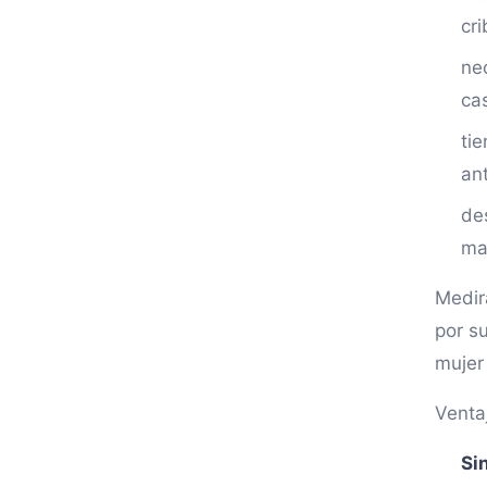
cr
ne
ca
ti
an
de
ma
Medir
por s
mujer
Venta
Si