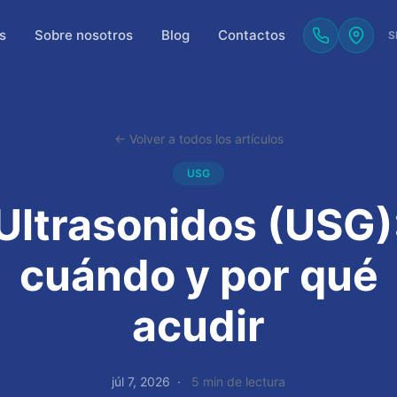
s
Sobre nosotros
Blog
Contactos
S
← Volver a todos los artículos
USG
Ultrasonidos (USG)
cuándo y por qué
acudir
júl 7, 2026
5 min de lectura