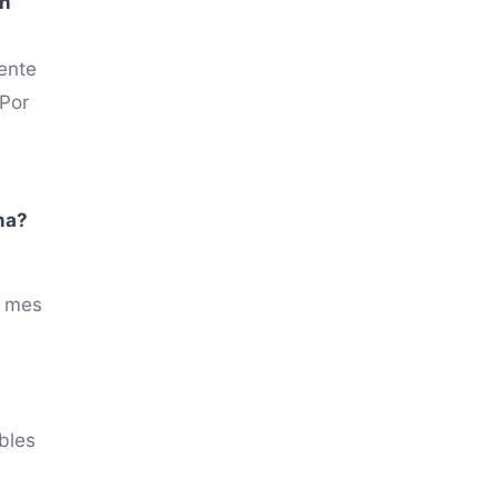
ón
ente
 Por
ma?
l mes
bles