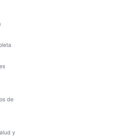
s
a
pleta
 es
ños de
alud y