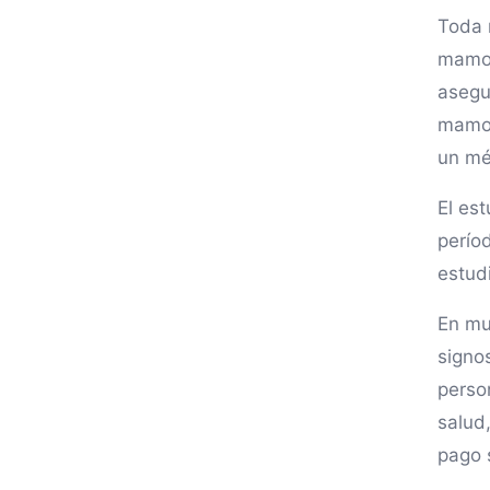
Toda 
mamog
asegu
mamog
un mé
El es
períod
estud
En mu
signo
perso
salud
pago s