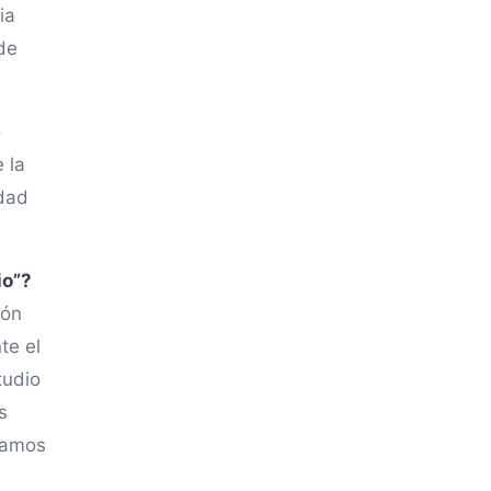
ia
de
o
 la
idad
io”?
ión
te el
tudio
s
tramos