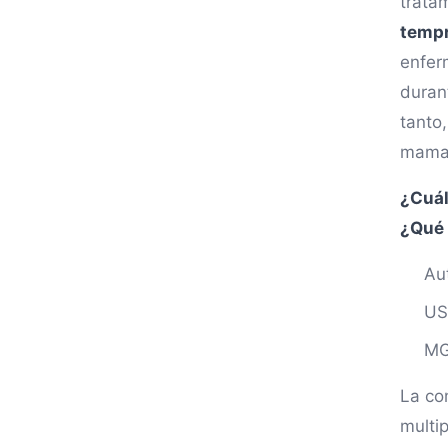
trata
temp
enfer
duran
tanto
mama 
¿Cuál
¿Qué 
Au
US
MG
La co
multip