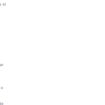
 el
ar
 o
de