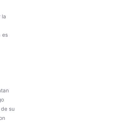
 la
a es
ntan
go
 de su
con