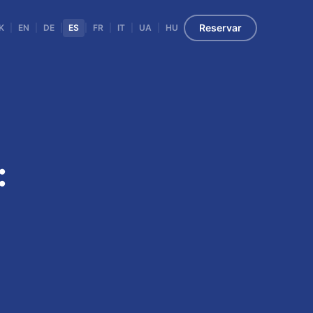
Reservar
K
|
EN
|
DE
|
ES
|
FR
|
IT
|
UA
|
HU
: