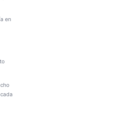
ía en
to
ucho
 cada