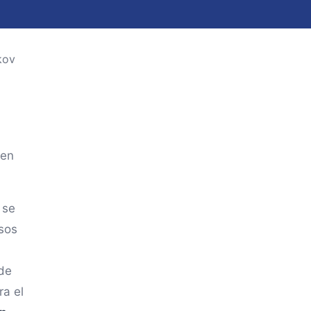
 en
 se
rsos
de
ra el