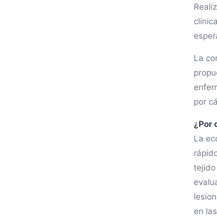
Reali
clíni
esper
La co
propu
enfer
por c
¿Por 
La ec
rápid
tejido
evalu
lesio
en las