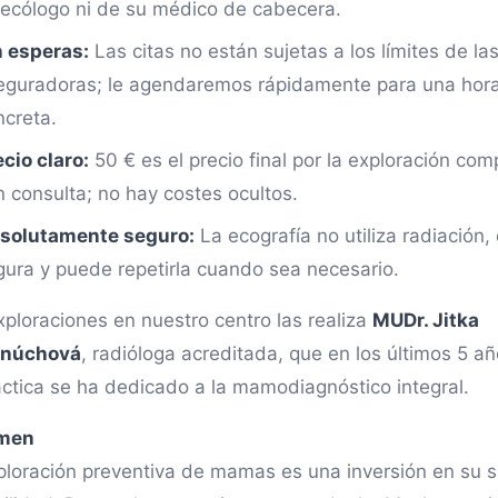
necólogo ni de su médico de cabecera.
n esperas:
Las citas no están sujetas a los límites de la
eguradoras; le agendaremos rápidamente para una hor
ncreta.
cio claro:
50 € es el precio final por la exploración com
n consulta; no hay costes ocultos.
solutamente seguro:
La ecografía no utiliza radiación,
gura y puede repetirla cuando sea necesario.
xploraciones en nuestro centro las realiza
MUDr. Jitka
rnúchová
, radióloga acreditada, que en los últimos 5 a
áctica se ha dedicado a la mamodiagnóstico integral.
men
ploración preventiva de mamas es una inversión en su s