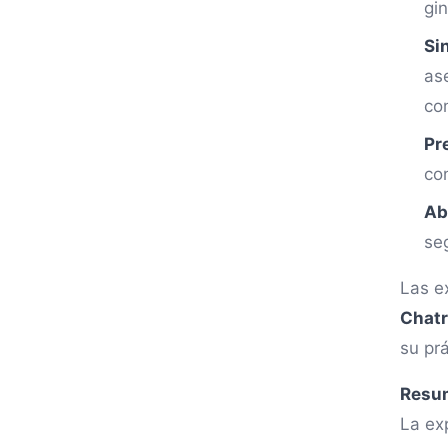
gi
Si
as
co
Pre
co
Ab
se
Las e
Chat
su pr
Resu
La ex