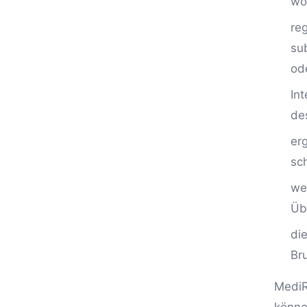
wo
re
su
od
In
de
er
sc
we
Üb
di
Br
MediRa