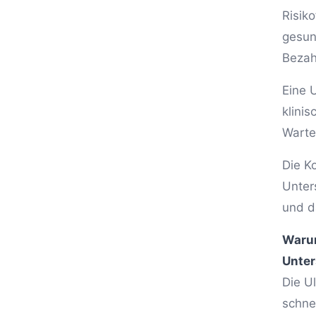
Risik
gesun
Bezah
Eine 
klini
Warte
Die K
Unter
und d
Warum
Unte
Die U
schne