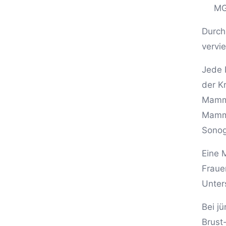
MG
Durch
vervi
Jede 
der K
Mammo
Mammo
Sonog
Eine 
Fraue
Unter
Bei j
Brust