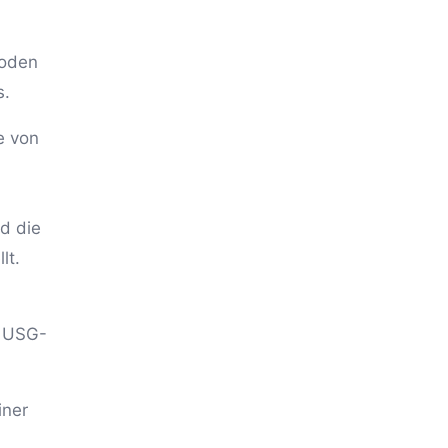
hoden
s.
e von
d die
lt.
e USG-
iner