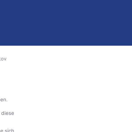
uen.
 diese
e sich