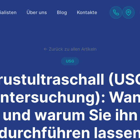
alisten
Über uns
Blog
Kontakte
← Zurück zu allen Artikeln
USG
rustultraschall (US
ntersuchung): Wa
und warum Sie ihn
durchführen lasse