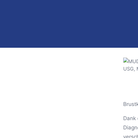
Brust
Dank 
Diagn
versc