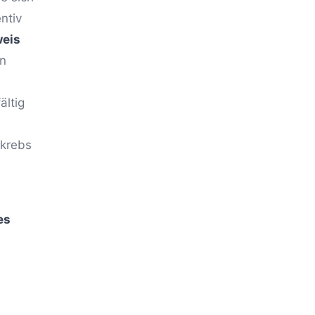
ntiv
weis
on
ältig
tkrebs
es