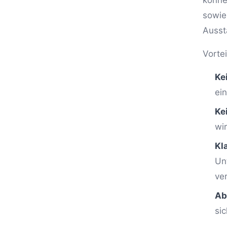
könne
sowie
Ausst
Vortei
Ke
ei
Ke
wi
Kl
Un
ve
Ab
si