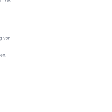
e Frau
g von
en,