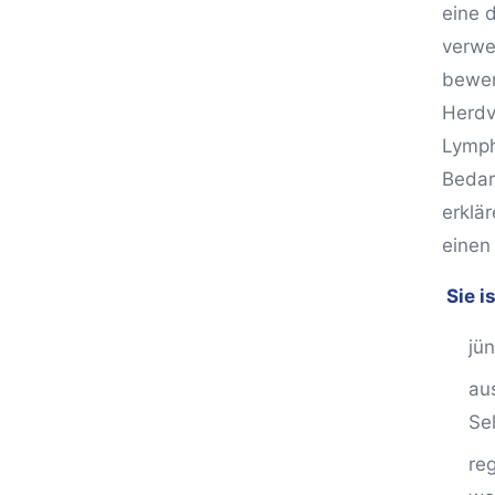
eine 
verwe
bewer
Herdv
Lymph
Bedar
erklä
einen
Sie i
jü
au
Se
re