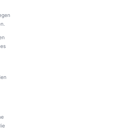
gegen
en.
en
ges
ien
ne
ie