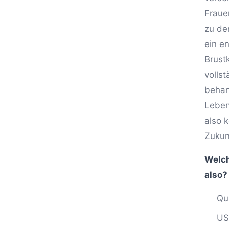
Fraue
zu de
ein e
Brust
volls
behand
Leben
also 
Zukun
Welch
also?
Qu
US