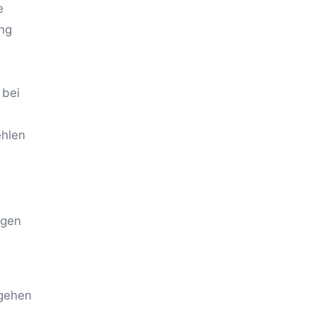
e
ng
 bei
ehlen
igen
rgehen