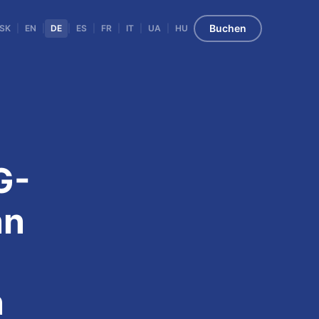
Buchen
SK
|
EN
|
DE
|
ES
|
FR
|
IT
|
UA
|
HU
G-
nn
n