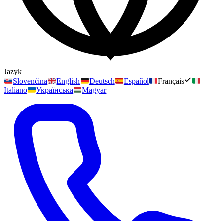
Jazyk
Slovenčina
English
Deutsch
Español
Français
Italiano
Українська
Magyar