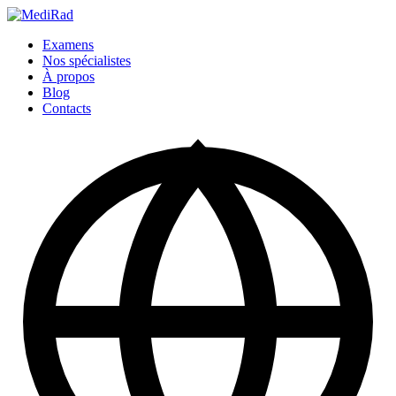
Passer
au
Examens
contenu
Nos spécialistes
À propos
Blog
Contacts