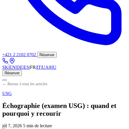
+421 2 2102 0702
Réserver
SK
|
EN
|
DE
|
ES
|
FR
|
IT
|
UA
|
HU
Réserver
← Retour à tous les articles
USG
Échographie (examen USG) : quand et
pourquoi y recourir
júl 7, 2026
5 min de lecture