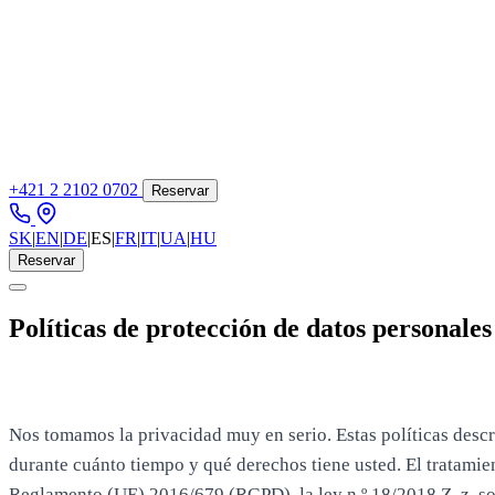
+421 2 2102 0702
Reservar
SK
|
EN
|
DE
|
ES
|
FR
|
IT
|
UA
|
HU
Reservar
Políticas de protección de datos personales
Nos tomamos la privacidad muy en serio. Estas políticas desc
durante cuánto tiempo y qué derechos tiene usted. El tratamie
Reglamento (UE) 2016/679 (RGPD), la ley n.º 18/2018 Z. z. sob