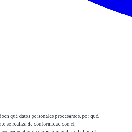
riben qué datos personales procesamos, por qué,
nto se realiza de conformidad con el
re protección de datos personales y la ley n.º