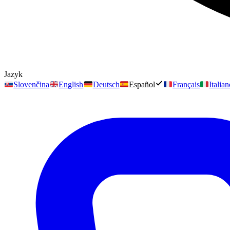
Jazyk
Slovenčina
English
Deutsch
Español
Français
Italia