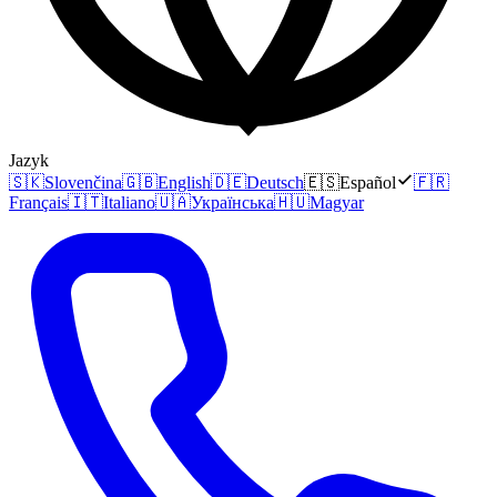
Jazyk
🇸🇰
Slovenčina
🇬🇧
English
🇩🇪
Deutsch
🇪🇸
Español
🇫🇷
Français
🇮🇹
Italiano
🇺🇦
Українська
🇭🇺
Magyar