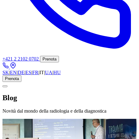
+421 2 2102 0702
Prenota
SK
|
EN
|
DE
|
ES
|
FR
|
IT
|
UA
|
HU
Prenota
Blog
Novità dal mondo della radiologia e della diagnostica