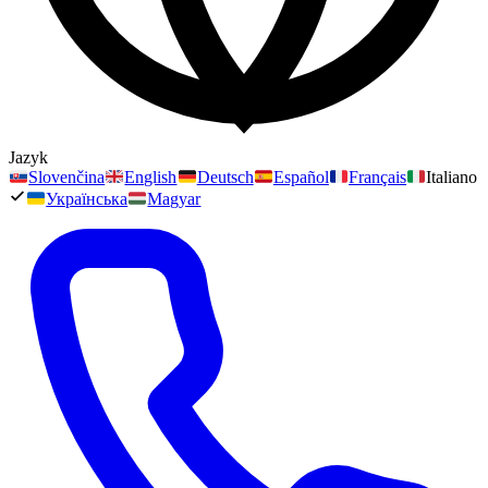
Jazyk
Slovenčina
English
Deutsch
Español
Français
Italiano
Українська
Magyar