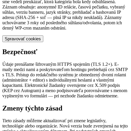
sme vedeli preukázať, ktorá kategória bola kedy odsúhlasená.
Záznam obsahuje: anonymné ID relácie, časovú pečiatku, vybraný
súhlas, verziu banneru, jazyk stránky, prehliadač a hashovanú IP
adresu (SHA-256 + soľ — plná IP sa nikdy neukladá). Záznamy
uchovávame 3 roky od posledného súhlasu/odvolania, potom ich
denný WP-cron mazaním odstráni.
Spravovať cookies
Bezpečnosť
Údaje prenášame šifrovaným HTTPS spojením (TLS 1.2+). E-
maily medzi nami a poskytovateľom hostingu prebiehajú cez SMTP
s TLS. Prístup do redakčného systému je obmedzený dvomi rolami
(administrátor + editor) s individuálnymi heslami a vlastnými
kapacitami. Elektronické žiadanky overujeme cez X.509 podpis
(KEP cez Autogram) a meno podpisovateľa porovnávame s menom
vyplneným vo formulári — pri nezhode žiadanku odmietneme.
Zmeny týchto zásad
Tieto zásady môžeme aktualizovať pri zmene legislatívy,
technológie alebo organizácie. Nová verzia bude zverejnená na tejto