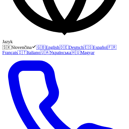
Jazyk
🇸🇰
Slovenčina
🇬🇧
English
🇩🇪
Deutsch
🇪🇸
Español
🇫🇷
Français
🇮🇹
Italiano
🇺🇦
Українська
🇭🇺
Magyar