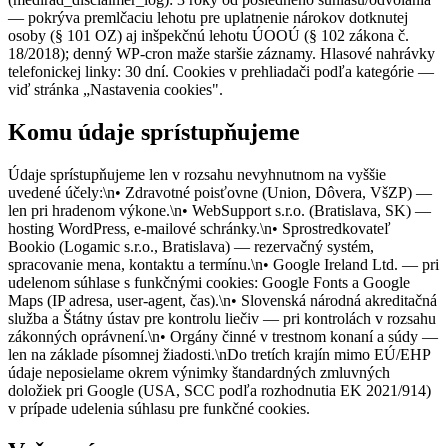
— pokrýva premlčaciu lehotu pre uplatnenie nárokov dotknutej
osoby (§ 101 OZ) aj inšpekčnú lehotu ÚOOÚ (§ 102 zákona č.
18/2018); denný WP-cron maže staršie záznamy. Hlasové nahrávky
telefonickej linky: 30 dní. Cookies v prehliadači podľa kategórie —
viď stránka „Nastavenia cookies".
Komu údaje sprístupňujeme
Údaje sprístupňujeme len v rozsahu nevyhnutnom na vyššie
uvedené účely:\n• Zdravotné poisťovne (Union, Dôvera, VšZP) —
len pri hradenom výkone.\n• WebSupport s.r.o. (Bratislava, SK) —
hosting WordPress, e-mailové schránky.\n• Sprostredkovateľ
Bookio (Logamic s.r.o., Bratislava) — rezervačný systém,
spracovanie mena, kontaktu a termínu.\n• Google Ireland Ltd. — pri
udelenom súhlase s funkčnými cookies: Google Fonts a Google
Maps (IP adresa, user-agent, čas).\n• Slovenská národná akreditačná
služba a Štátny ústav pre kontrolu liečiv — pri kontrolách v rozsahu
zákonných oprávnení.\n• Orgány činné v trestnom konaní a súdy —
len na základe písomnej žiadosti.\nDo tretích krajín mimo EÚ/EHP
údaje neposielame okrem výnimky štandardných zmluvných
doložiek pri Google (USA, SCC podľa rozhodnutia EK 2021/914)
v prípade udelenia súhlasu pre funkčné cookies.