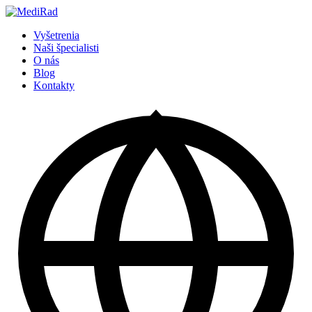
Preskočiť
na
Vyšetrenia
obsah
Naši špecialisti
O nás
Blog
Kontakty