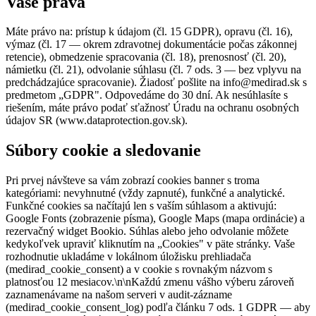
Vaše práva
Máte právo na: prístup k údajom (čl. 15 GDPR), opravu (čl. 16),
výmaz (čl. 17 — okrem zdravotnej dokumentácie počas zákonnej
retencie), obmedzenie spracovania (čl. 18), prenosnosť (čl. 20),
námietku (čl. 21), odvolanie súhlasu (čl. 7 ods. 3 — bez vplyvu na
predchádzajúce spracovanie). Žiadosť pošlite na info@medirad.sk s
predmetom „GDPR". Odpovedáme do 30 dní. Ak nesúhlasíte s
riešením, máte právo podať sťažnosť Úradu na ochranu osobných
údajov SR (www.dataprotection.gov.sk).
Súbory cookie a sledovanie
Pri prvej návšteve sa vám zobrazí cookies banner s troma
kategóriami: nevyhnutné (vždy zapnuté), funkčné a analytické.
Funkčné cookies sa načítajú len s vaším súhlasom a aktivujú:
Google Fonts (zobrazenie písma), Google Maps (mapa ordinácie) a
rezervačný widget Bookio. Súhlas alebo jeho odvolanie môžete
kedykoľvek upraviť kliknutím na „Cookies" v päte stránky. Vaše
rozhodnutie ukladáme v lokálnom úložisku prehliadača
(medirad_cookie_consent) a v cookie s rovnakým názvom s
platnosťou 12 mesiacov.\n\nKaždú zmenu vášho výberu zároveň
zaznamenávame na našom serveri v audit-zázname
(medirad_cookie_consent_log) podľa článku 7 ods. 1 GDPR — aby