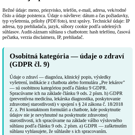
Bežné údaje: meno, priezvisko, telefón, e-mail, adresa, vek/rodné
číslo a údaje poistenca. Údaje o návšteve: dátum a čas požiadavky,
typ vyšetrenia, prílohy (PDF/foto), text správy. Technické údaje: IP
adresa, typ prehliadača, jazyk, súbory cookie podľa udelených
súhlasov. Audit-záznam súhlasu s chatbotom: hash telefónu, časová
pečiatka, verzia disclaimera, IP, prehliadač.
Osobitná kategória — údaje o zdraví
(GDPR čl. 9)
Údaje o zdraví — diagnóza, klinický popis, výsledky
vyšetrení, indikácie z chatbota alebo formulára „Pre lekárov"
— sú osobitnou kategóriou podľa článku 9 GDPR.
Spracúvame ich na základe článku 9 ods. 2 písm. h) GDPR
(preventívna medicína, lekárska diagnostika, poskytovanie
zdravotnej starostlivosti) v spojení s § 24 zákona č. 18/2018
Z. z. Pri kontaktnom formulári a chatbote, kde poskytnutie
údajov nie je nevyhnutné na poskytnutie zdravotnej
starostlivosti, ich spracúvame na základe vášho výslovného
súhlasu podľa článku 9 ods. 2 písm. a) GDPR — zaškrtnutím
súhlasu vyhlasujete, že súhlasíte s ich spracovaním.