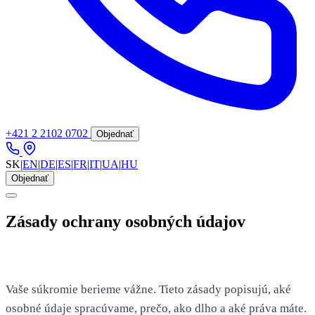
+421 2 2102 0702
Objednať
SK
|
EN
|
DE
|
ES
|
FR
|
IT
|
UA
|
HU
Objednať
Zásady ochrany osobných údajov
Vaše súkromie berieme vážne. Tieto zásady popisujú, aké
osobné údaje spracúvame, prečo, ako dlho a aké práva máte.