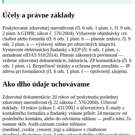
Účely a právne základy
Poskytovanie zdravotnej starostlivosti (čl. 6 ods. 1 písm. c, čl. 9 ods.
2 písm. h GDPR; zákon č. 576/2004). Vybavenie objednávky cez
chatbot alebo formulár (čl. 6 ods. 1 písm. b — plnenie zmluvy, čl. 9
ods. 2 písm. a — výslovný súhlas pri zdravotných údajoch).
Vystavenie elektronickej žiadanky s KEP (čl. 6 ods. 1 písm. c,
nariadenie eIDAS 910/2014). Plnenie zákonných povinností —
vedenie zdravotnej dokumentácie, fakturácia, ZP komunikácia (čl. 6
ods. 1 písm. c). Bezpečnosť stránky a ochrana proti zneužitiu — IP
adresa pri formulároch (čl. 6 ods. 1 písm. f — oprávnený záujem).
Ako dlho údaje uchovávame
Zdravotná dokumentácia: 20 rokov od poskytnutia poslednej
zdravotnej starostlivosti (§ 22 zákona č. 576/2004). Účtovné
doklady: 10 rokov (zákon č. 431/2002 o účtovníctve). E-maily z
kontaktného formulára a žiadanky vrátane príloh: 24 mesiacov od
posledného kontaktu, alebo do odvolania súhlasu — podľa toho, čo
nastane skôr. Audit-záznam cookie súhlasov
(medirad_cookie_consent_log) a súhlasov s chatbotom
(medirad_disclaimer_log): 3 roky od posledného súhlasu/odvolania