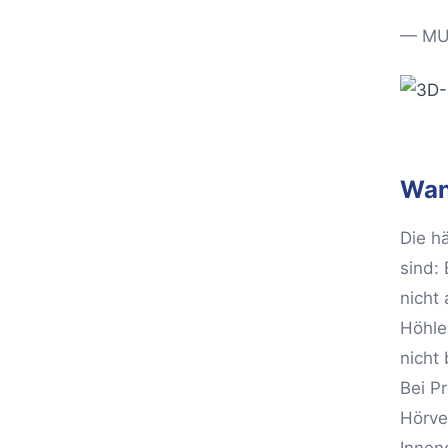
— MUD
Wan
Die h
sind:
nicht
Höhle
nicht
Bei P
Hörver