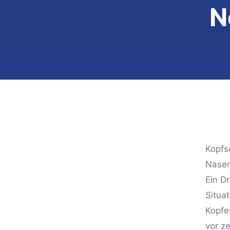
N
Kopfs
Nasen
Ein D
Situa
Kopfe
vor z