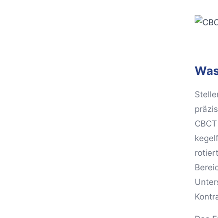
Was
Stell
präzi
CBCT 
kegel
rotie
Bereic
Unter
Kontr