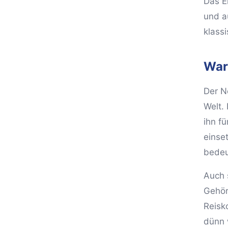
Das E
und a
klassi
War
Der N
Welt. 
ihn f
einse
bedeu
Auch 
Gehör
Reisk
dünn 