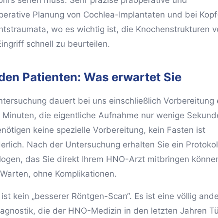
ohrs sehen muss. Sehr präzise präoperative und
perative Planung von Cochlea-Implantaten und bei Kopf
htstraumata, wo es wichtig ist, die Knochenstrukturen v
ngriff schnell zu beurteilen.
 den Patienten: Was erwartet Sie
ntersuchung dauert bei uns einschließlich Vorbereitung
 Minuten, die eigentliche Aufnahme nur wenige Sekund
nötigen keine spezielle Vorbereitung, kein Fasten ist
derlich. Nach der Untersuchung erhalten Sie ein Protokol
logen, das Sie direkt Ihrem HNO-Arzt mitbringen könne
Warten, ohne Komplikationen.
st kein „besserer Röntgen-Scan“. Es ist eine völlig ande
iagnostik, die der HNO-Medizin in den letzten Jahren T