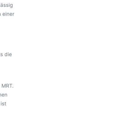
lässig
 einer
s die
r MRT.
enen
ist