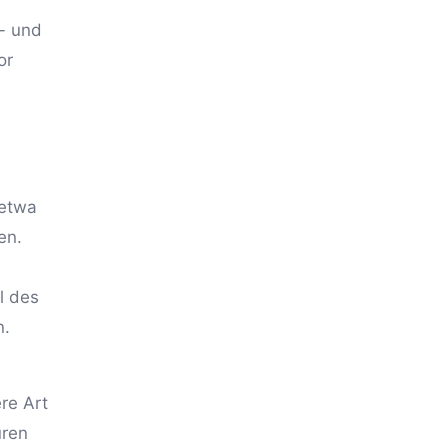
- und
or
 etwa
en.
l des
n.
re Art
üren