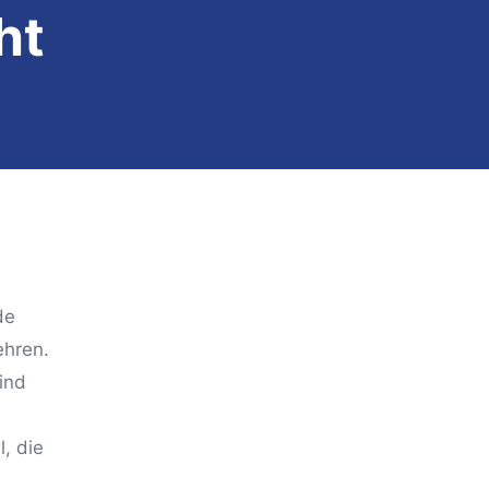
ht
de
hren.
ind
, die