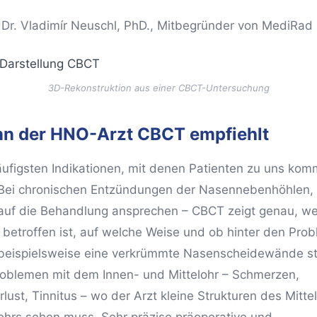
r. Vladimír Neuschl, PhD., Mitbegründer von MediRad
3D-Rekonstruktion aus einer CBCT-Untersuchung
n der HNO-Arzt CBCT empfiehlt
äufigsten Indikationen, mit denen Patienten zu uns kom
 Bei chronischen Entzündungen der Nasennebenhöhlen, 
 auf die Behandlung ansprechen – CBCT zeigt genau, w
 betroffen ist, auf welche Weise und ob hinter den Pro
 beispielsweise eine verkrümmte Nasenscheidewände st
roblemen mit dem Innen- und Mittelohr – Schmerzen,
lust, Tinnitus – wo der Arzt kleine Strukturen des Mitte