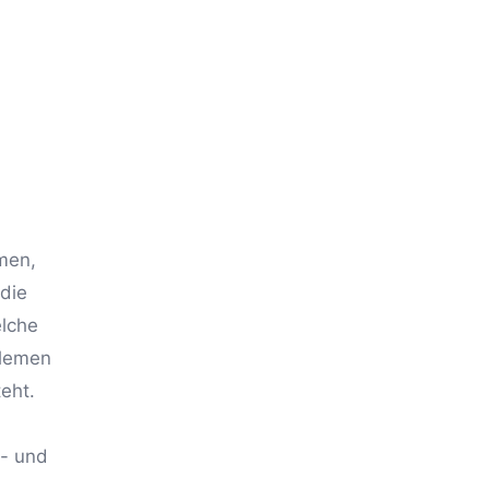
men,
die
elche
blemen
eht.
l- und