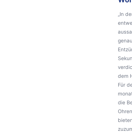
„In d
entwe
aussa
genau
Entzü
Sekun
verdi
dem H
Für d
monat
die B
Ohren
biete
zuzum