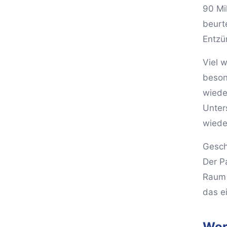
90 Mi
beurt
Entzü
Viel w
beson
wiede
Unter
wiede
Gesch
Der Pa
Raum 
das e
Wor