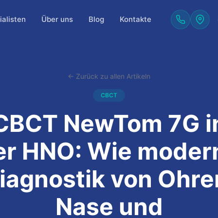
alisten
Über uns
Blog
Kontakte
← Zurück zu allen Artikeln
CBCT
CBCT NewTom 7G i
er HNO: Wie moder
iagnostik von Ohre
Nase und