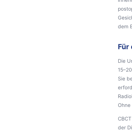
Innen
posto
Gesic
dem Ei
Für
Die U
15–20
Sie be
erfor
Radio
Ohne 
CBCT i
der D