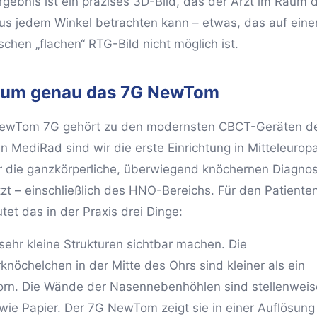
rgebnis ist ein präzises 3D-Bild, das der Arzt im Raum 
us jedem Winkel betrachten kann – etwas, das auf ein
schen „flachen“ RTG-Bild nicht möglich ist.
um genau das 7G NewTom
ewTom 7G gehört zu den modernsten CBCT-Geräten d
In MediRad sind wir die erste Einrichtung in Mitteleuropa
ür die ganzkörperliche, überwiegend knöchernen Diagnos
tzt – einschließlich des HNO-Bereichs. Für den Patiente
tet das in der Praxis drei Dinge:
sehr kleine Strukturen sichtbar machen. Die
knöchelchen in der Mitte des Ohrs sind kleiner als ein
orn. Die Wände der Nasennebenhöhlen sind stellenweis
wie Papier. Der 7G NewTom zeigt sie in einer Auflösung