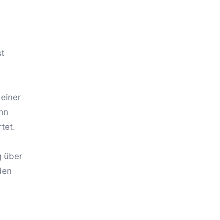
st
einer
ann
tet.
g über
den