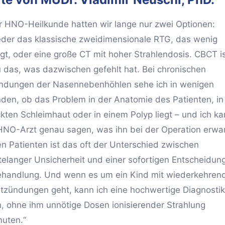
er HNO-Heilkunde hatten wir lange nur zwei Optionen:
der das klassische zweidimensionale RTG, das wenig
gt, oder eine große CT mit hoher Strahlendosis. CBCT i
 das, was dazwischen gefehlt hat. Bei chronischen
ndungen der Nasennebenhöhlen sehe ich in wenigen
den, ob das Problem in der Anatomie des Patienten, in 
ckten Schleimhaut oder in einem Polyp liegt – und ich k
NO-Arzt genau sagen, was ihn bei der Operation erwar
en Patienten ist das oft der Unterschied zwischen
elanger Unsicherheit und einer sofortigen Entscheidun
ehandlung. Und wenn es um ein Kind mit wiederkehren
tzündungen geht, kann ich eine hochwertige Diagnostik
n, ohne ihm unnötige Dosen ionisierender Strahlung
uten.“