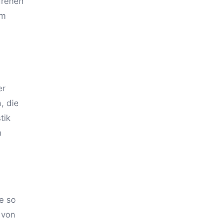
drehen
em
er
, die
tik
n
e so
 von