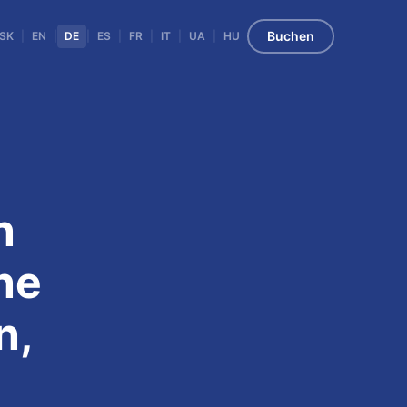
Buchen
SK
|
EN
|
DE
|
ES
|
FR
|
IT
|
UA
|
HU
n
ne
n,