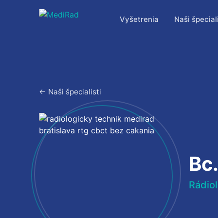
Preskočiť
na
Vyšetrenia
Naši špeciali
obsah
← Naši špecialisti
Bc
Rádiol