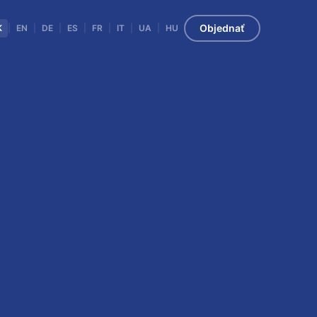
Objednať
K
|
EN
|
DE
|
ES
|
FR
|
IT
|
UA
|
HU