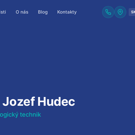
sti
O nás
Blog
Kontakty
S
. Jozef Hudec
ogický technik