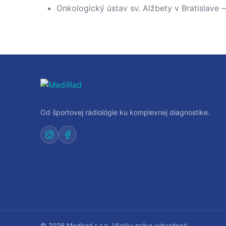
Onkologický ústav sv. Alžbety v Bratislave
Od športovej rádiológie ku komplexnej diagnostike.
© 2026 Medirad s.r.o. Všetky práva vyhradené.