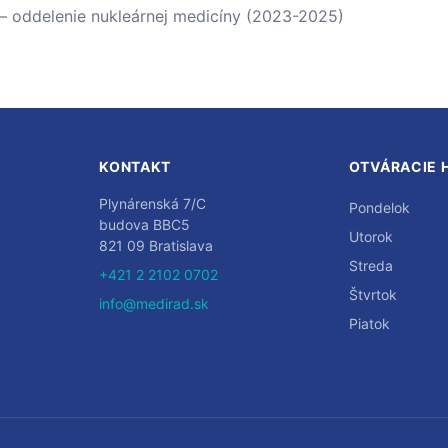
 — oddelenie nukleárnej medicíny (2023-2025)
KONTAKT
OTVÁRACIE 
Plynárenská 7/C
Pondelok
budova BBC5
Utorok
821 09 Bratislava
Streda
+421 2 2102 0702
Štvrtok
info@medirad.sk
Piatok