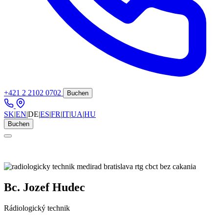
+421 2 2102 0702
Buchen
SK
|
EN
|
DE
|
ES
|
FR
|
IT
|
UA
|
HU
Buchen
← Unsere Spezialisten
Bc. Jozef Hudec
Rádiologický technik