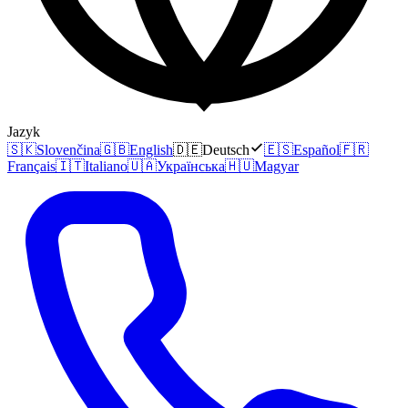
Jazyk
🇸🇰
Slovenčina
🇬🇧
English
🇩🇪
Deutsch
🇪🇸
Español
🇫🇷
Français
🇮🇹
Italiano
🇺🇦
Українська
🇭🇺
Magyar