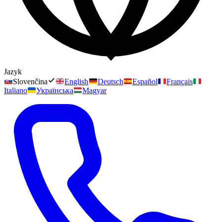
Jazyk
Slovenčina
English
Deutsch
Español
Français
Italiano
Українська
Magyar