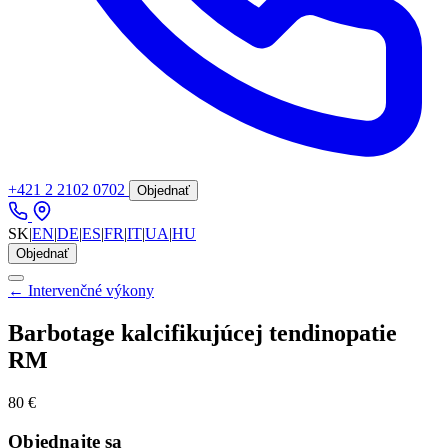
+421 2 2102 0702
Objednať
SK
|
EN
|
DE
|
ES
|
FR
|
IT
|
UA
|
HU
Objednať
← Intervenčné výkony
Barbotage kalcifikujúcej tendinopatie
RM
80 €
Objednajte sa