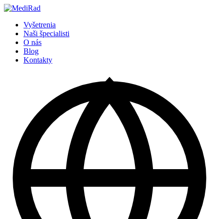
Preskočiť
na
Vyšetrenia
obsah
Naši špecialisti
O nás
Blog
Kontakty