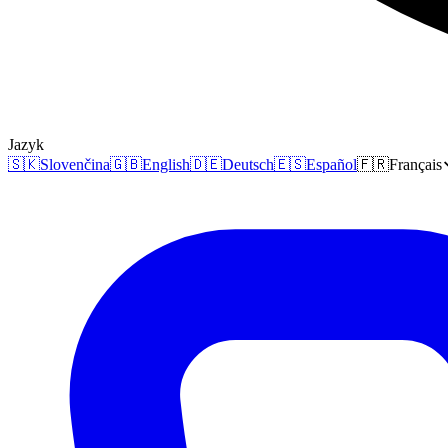
Jazyk
🇸🇰
Slovenčina
🇬🇧
English
🇩🇪
Deutsch
🇪🇸
Español
🇫🇷
Français