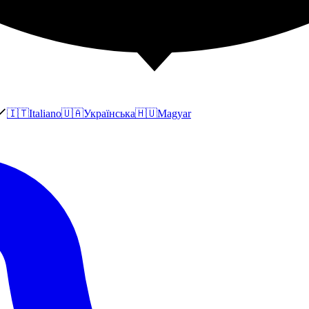
🇮🇹
Italiano
🇺🇦
Українська
🇭🇺
Magyar