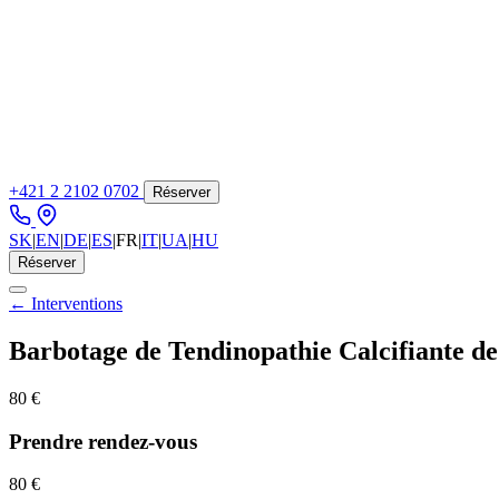
+421 2 2102 0702
Réserver
SK
|
EN
|
DE
|
ES
|
FR
|
IT
|
UA
|
HU
Réserver
← Interventions
Barbotage de Tendinopathie Calcifiante de 
80 €
Prendre rendez-vous
80 €