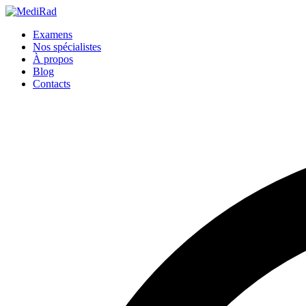
Passer
au
Examens
contenu
Nos spécialistes
À propos
Blog
Contacts