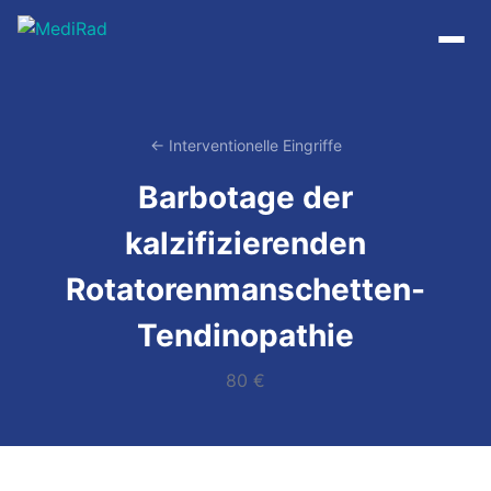
Zum
Inhalt
springen
← Interventionelle Eingriffe
Barbotage der
kalzifizierenden
Rotatorenmanschetten-
Tendinopathie
80 €