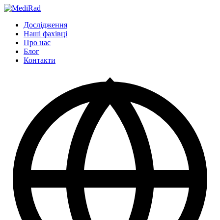
Пропустити
до
Дослідження
змісту
Наші фахівці
Про нас
Блог
Контакти