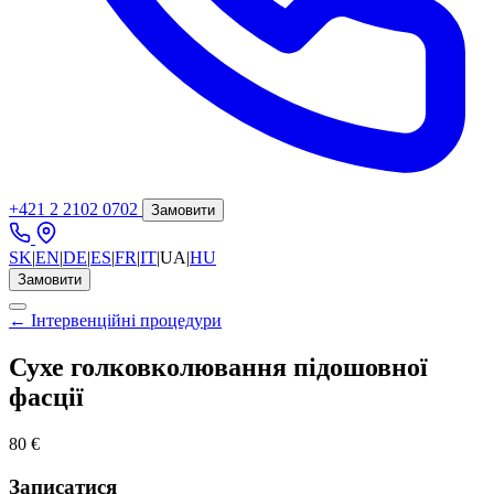
+421 2 2102 0702
Замовити
SK
|
EN
|
DE
|
ES
|
FR
|
IT
|
UA
|
HU
Замовити
← Інтервенційні процедури
Сухе голковколювання підошовної
фасції
80 €
Записатися