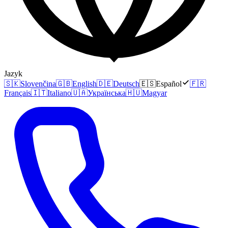
Jazyk
🇸🇰
Slovenčina
🇬🇧
English
🇩🇪
Deutsch
🇪🇸
Español
🇫🇷
Français
🇮🇹
Italiano
🇺🇦
Українська
🇭🇺
Magyar