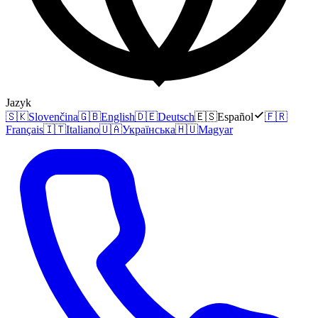
Jazyk
🇸🇰
Slovenčina
🇬🇧
English
🇩🇪
Deutsch
🇪🇸
Español
🇫🇷
Français
🇮🇹
Italiano
🇺🇦
Українська
🇭🇺
Magyar