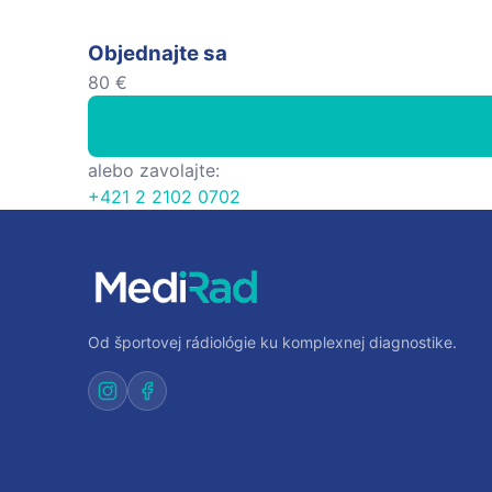
Objednajte sa
80 €
alebo zavolajte:
+421 2 2102 0702
Od športovej rádiológie ku komplexnej diagnostike.