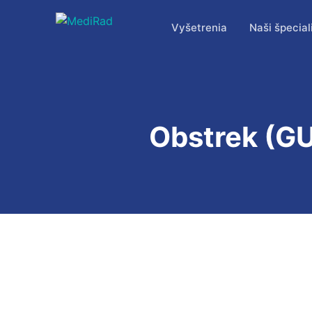
Preskočiť
na
Vyšetrenia
Naši špeciali
obsah
Obstrek (GU