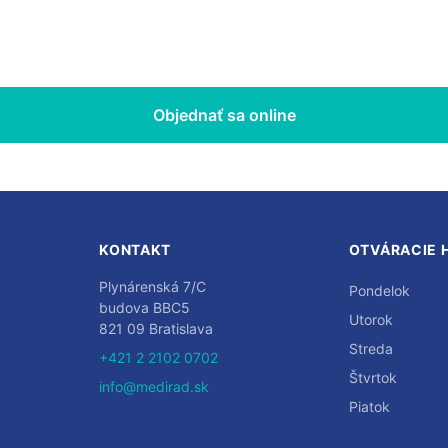
Objednať sa online
KONTAKT
OTVÁRACIE 
Plynárenská 7/C
Pondelok
budova BBC5
Utorok
821 09 Bratislava
Streda
+421 2 2102 0702
Štvrtok
info@medirad.sk
Piatok