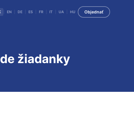
Objednať
K
|
EN
|
DE
|
ES
|
FR
|
IT
|
UA
|
HU
ade žiadanky