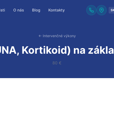
sti
O nás
Blog
Kontakty
S
← Intervenčné výkony
NA, Kortikoid) na zákl
80 €