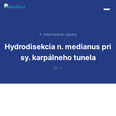
Preskočiť
na
obsah
← Intervenčné výkony
Hydrodisekcia n. medianus pri
sy. karpálneho tunela
80 €