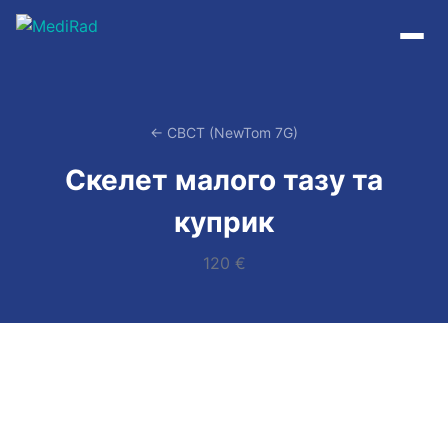
Пропустити
до
змісту
← CBCT (NewTom 7G)
Скелет малого тазу та
куприк
120 €