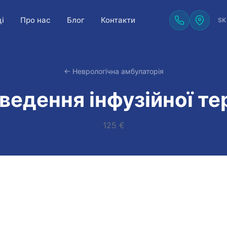
ці
Про нас
Блог
Контакти
SK
← Неврологічна амбулаторія
ведення інфузійної тер
125 €