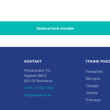
Записатися онлайн
КОНТАКТ
ГРАФІК РОБ
Plynárenská 7/C
Понеділок
будівля BBC5
.
Вівторок
821 09 Bratislava
Середа
+421 2 2102 0702
Четвер
info@medirad.sk
П'ятниця