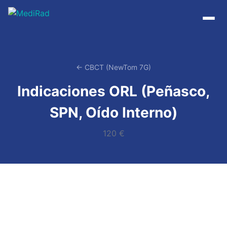
Saltar
al
contenido
← CBCT (NewTom 7G)
Indicaciones ORL (Peñasco,
SPN, Oído Interno)
120 €