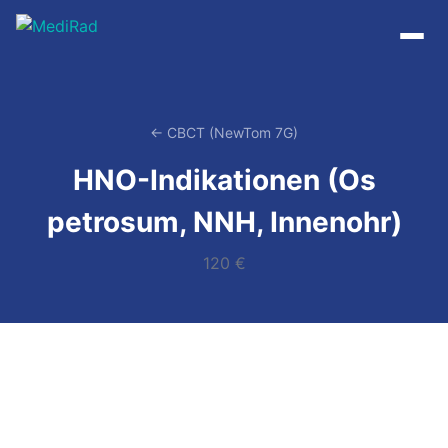
Zum
Inhalt
springen
← CBCT (NewTom 7G)
HNO-Indikationen (Os
petrosum, NNH, Innenohr)
120 €