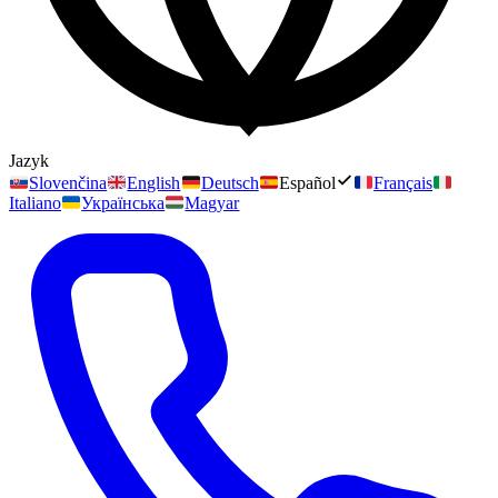
Jazyk
Slovenčina
English
Deutsch
Español
Français
Italiano
Українська
Magyar