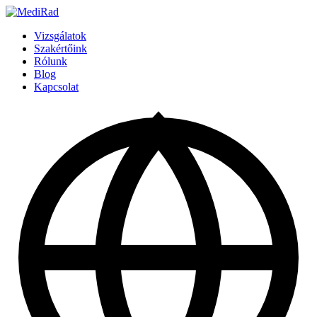
Tartalomra
ugrás
Vizsgálatok
Szakértőink
Rólunk
Blog
Kapcsolat