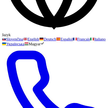
Jazyk
Slovenčina
English
Deutsch
Español
Français
Italiano
Українська
Magyar