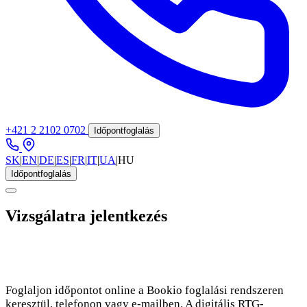
+421 2 2102 0702
Időpontfoglalás
SK
|
EN
|
DE
|
ES
|
FR
|
IT
|
UA
|
HU
Időpontfoglalás
Vizsgálatra jelentkezés
Foglaljon időpontot online a Bookio foglalási rendszeren
keresztül, telefonon vagy e-mailben. A digitális RTG-