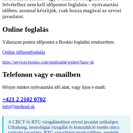
felvételhez nem kell időpontot foglalnia – nyitvatartási
időben, azonnal készítjük, csak hozza magával az orvosi
javaslatot.
Online foglalás
Válasszon pontos időpontot a Bookio foglalási rendszerben:
Online időpontfoglalás
https://services.bookio.com/mediradsk/widget?lang=sk
Telefonon vagy e-mailben
Hívjon minket nyitvatartási idő alatt, vagy írjon e-mailt:
+421 2 2102 0702
info@medirad.sk
A CBCT és RTG vizsgálatokhoz orvosi javaslat szükséges.
Ultrahang, neurológiai vizsgálat és konzultáció esetén nincs
szükség javaslatra. RTG vizsgálatot munkaidőben, rendelés