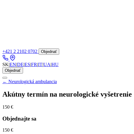
+421 2 2102 0702
Objednať
SK
|
EN
|
DE
|
ES
|
FR
|
IT
|
UA
|
HU
Objednať
← Neurologická ambulancia
Akútny termín na neurologické vyšetrenie
150 €
Objednajte sa
150 €