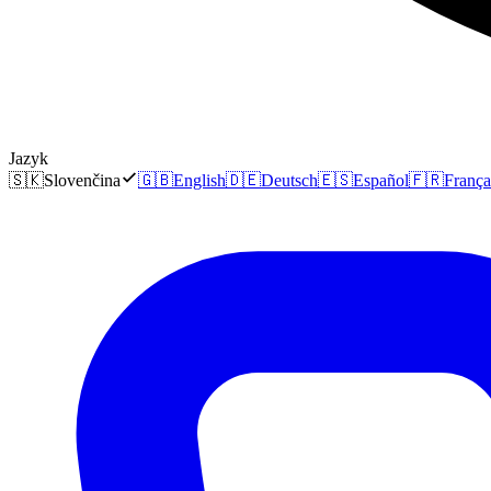
Jazyk
🇸🇰
Slovenčina
🇬🇧
English
🇩🇪
Deutsch
🇪🇸
Español
🇫🇷
França