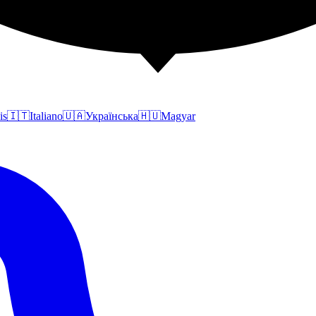
is
🇮🇹
Italiano
🇺🇦
Українська
🇭🇺
Magyar