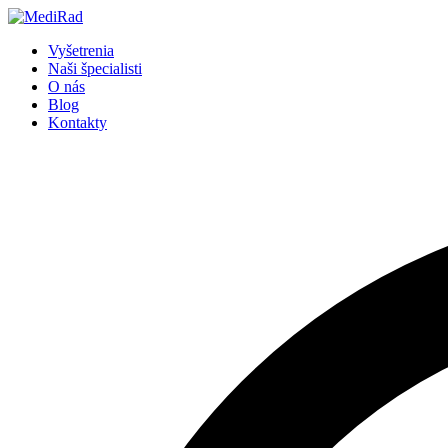
Preskočiť
na
Vyšetrenia
obsah
Naši špecialisti
O nás
Blog
Kontakty