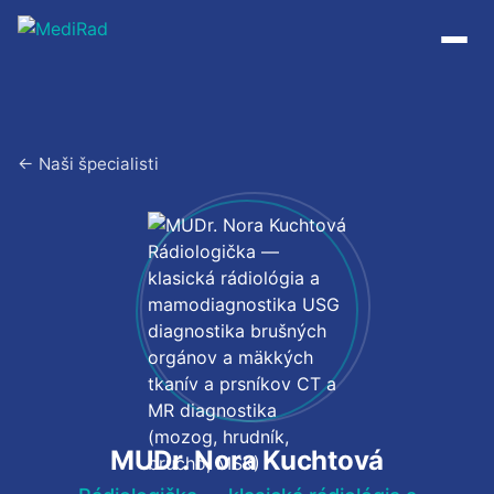
Preskočiť
na
obsah
← Naši špecialisti
MUDr. Nora Kuchtová