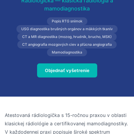
Rádiologička — klasická rádiológia a
mamodiagnostika
Popis RTG snímok
USG diagnostika brušných orgánov a mäkkých tkanív
CT a MR diagnostika (mozog, hrudník, brucho, MSK)
CT angiografia mozgových ciev a pľúcna angiografia
Mamodiagnostika
Objednať vyšetrenie
Atestovaná rádiologička s 15-ročnou praxou v oblasti
klasickej rádiológie a certifikovanej mamodiagnostiky.
V každodennej praxi popisuje široké spektrum