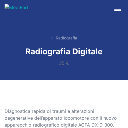
Vai
al
contenuto
← Radiografia
Radiografia Digitale
35 €
Diagnostica rapida di traumi e alterazioni
degenerative dell’apparato locomotore con il nuovo
apparecchio radiografico digitale AGFA DX-D 300.