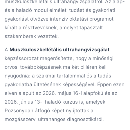
muszkuloszkellétális ultrahangvizsgálatról. Az alap-
és a haladó modul elméleti tudást és gyakorlati
gyakorlást ötvözve intenzív oktatási programot
kínált a résztvevőknek, amelyet tapasztalt
szakemberek vezettek.
A
Muszkuloszkellétális ultrahangvizsgálat
képzéssorozat megerősítette, hogy a minőségi
orvosi továbbképzésnek ma két pilléren kell
nyugodnia: a szakmai tartalommal és a tudás
gyakorlatba ültetésének képességével. Éppen ezen
elven alapult az 2026. május 16-i alapfokú és az
2026. június 13-i haladó kurzus is, amelyek
Pozsonyban átfogó képet nyújtottak a
mozgásszervi ultrahangos diagnosztikáról.