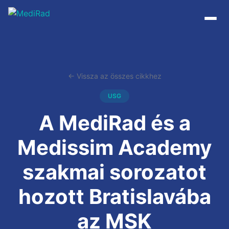
Tartalomra
ugrás
← Vissza az összes cikkhez
USG
A MediRad és a
Medissim Academy
szakmai sorozatot
hozott Bratislavába
az MSK