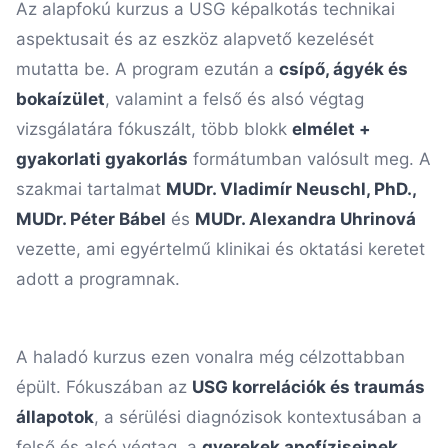
Az alapfokú kurzus a USG képalkotás technikai
aspektusait és az eszköz alapvető kezelését
mutatta be. A program ezután a
csípő, ágyék és
bokaízület
, valamint a felső és alsó végtag
vizsgálatára fókuszált, több blokk
elmélet +
gyakorlati gyakorlás
formátumban valósult meg. A
szakmai tartalmat
MUDr. Vladimír Neuschl, PhD.,
MUDr. Péter Bábel
és
MUDr. Alexandra Uhrinová
vezette, ami egyértelmű klinikai és oktatási keretet
adott a programnak.
A haladó kurzus ezen vonalra még célzottabban
épült. Fókuszában az
USG korrelációk és traumás
állapotok
, a sérülési diagnózisok kontextusában a
felső és alsó végtag, a
gyerekek apofíziseinek