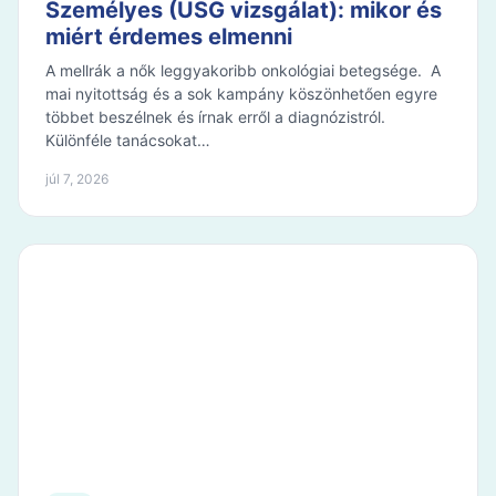
Személyes (USG vizsgálat): mikor és
miért érdemes elmenni
A mellrák a nők leggyakoribb onkológiai betegsége. A
mai nyitottság és a sok kampány köszönhetően egyre
többet beszélnek és írnak erről a diagnózistról.
Különféle tanácsokat…
júl 7, 2026