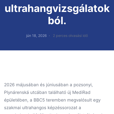
ultrahangvizsgálatok
ból.
jún 18, 2026
2 perces olvasási idő
2026 májusában és júniusában a pozsonyi,
Plynárenská utcában található új MediRad
épületében, a BBC5 teremben megvalósult egy
szakmai ultrahangos képzéssorozat a