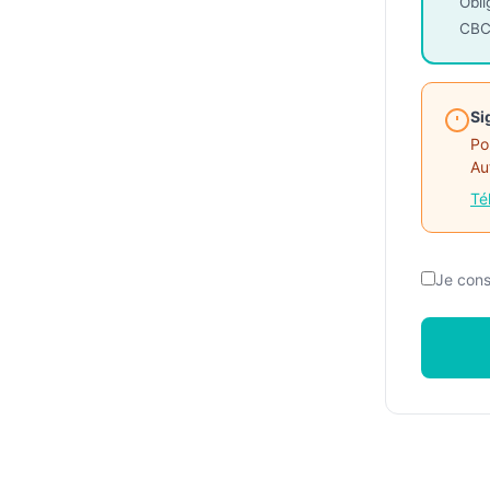
Obli
CBC
Si
Po
Au
Té
Je con