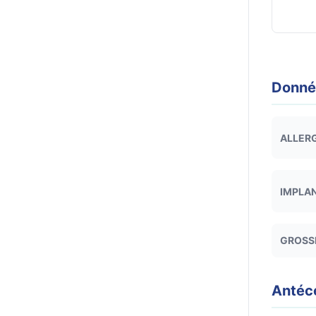
Donnée
ALLER
IMPLA
GROSS
Antéc