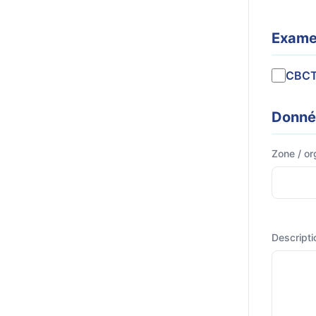
Exame
CBC
Donnée
Zone / or
Descripti