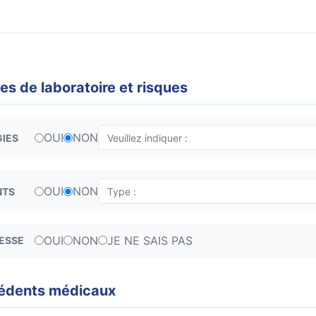
s de laboratoire et risques
OUI
NON
GIES
OUI
NON
NTS
OUI
NON
JE NE SAIS PAS
ESSE
édents médicaux