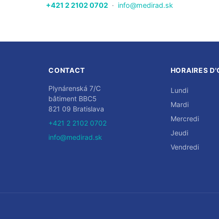
+421 2 2102 0702
·
info@medirad.sk
CONTACT
HORAIRES D
Plynárenská 7/C
Lundi
bâtiment BBC5
Mardi
821 09 Bratislava
Mercredi
+421 2 2102 0702
Jeudi
info@medirad.sk
Vendredi