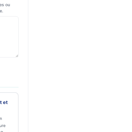
les ou
e.
t et
un
ure