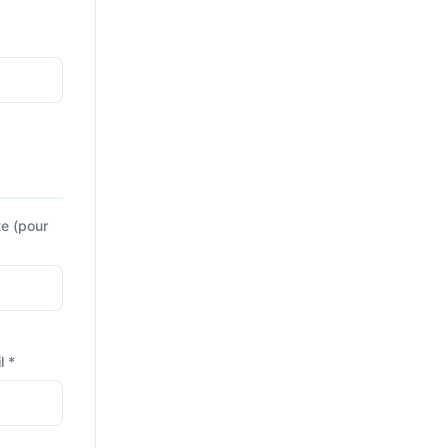
e (pour
l *