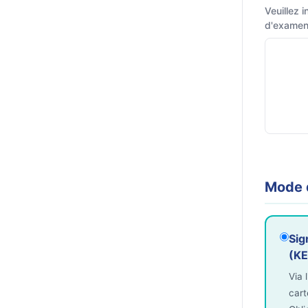
Veuillez 
d'examens
Mode 
Sig
(KE
Via 
cart