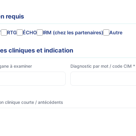
n requis
T
RTG
ÉCHO
IRM (chez les partenaires)
Autre
s cliniques et indication
gane à examiner
Diagnostic par mot / code CIM *
on clinique courte / antécédents