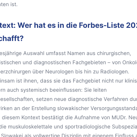
ten ist.
ext: Wer hat es in die Forbes-Liste 2
chafft?
iesjährige Auswahl umfasst Namen aus chirurgischen,
nistischen und diagnostischen Fachgebieten – von Onko
erzchirurgen über Neurologen bis hin zu Radiologen.
nsam ist ihnen, dass sie das Fachgebiet nicht nur klinis
rn auch systemisch beeinflussen: Sie leiten
esellschaften, setzen neue diagnostische Verfahren du
irken an der Erstellung slowakischer Versorgungsstand
In diesem Kontext bestätigt die Aufnahme von MUDr. Neu
die muskuloskelettale und sportradiologische Subspezial
 Slowakei als vollwertige Disziplin mit eigenem Einfluss 