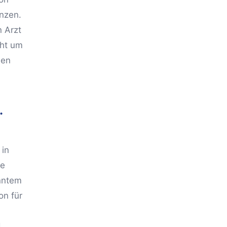
nzen.
n Arzt
cht um
nen
.
 in
te
anntem
on für
d