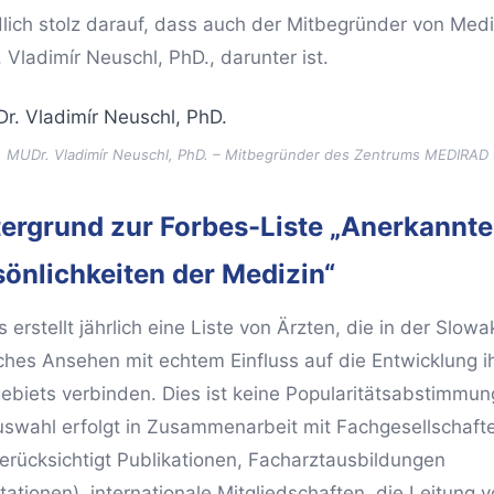
lich stolz darauf, dass auch der Mitbegründer von Med
 Vladimír Neuschl, PhD., darunter ist.
MUDr. Vladimír Neuschl, PhD. – Mitbegründer des Zentrums MEDIRAD
tergrund zur Forbes-Liste „Anerkannte
sönlichkeiten der Medizin“
 erstellt jährlich eine Liste von Ärzten, die in der Slowa
iches Ansehen mit echtem Einfluss auf die Entwicklung i
ebiets verbinden. Dies ist keine Popularitätsabstimmun
uswahl erfolgt in Zusammenarbeit mit Fachgesellschaft
erücksichtigt Publikationen, Facharztausbildungen
tationen), internationale Mitgliedschaften, die Leitung 