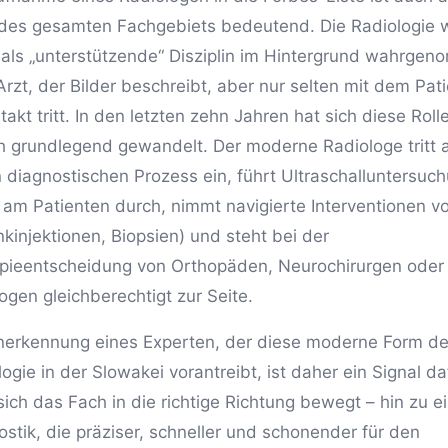
 des gesamten Fachgebiets bedeutend. Die Radiologie 
 als „unterstützende“ Disziplin im Hintergrund wahrge
Arzt, der Bilder beschreibt, aber nur selten mit dem Pat
takt tritt. In den letzten zehn Jahren hat sich diese Roll
h grundlegend gewandelt. Der moderne Radiologe tritt a
n diagnostischen Prozess ein, führt Ultraschalluntersuc
t am Patienten durch, nimmt navigierte Interventionen vo
nkinjektionen, Biopsien) und steht bei der
pieentscheidung von Orthopäden, Neurochirurgen oder
ogen gleichberechtigt zur Seite.
nerkennung eines Experten, der diese moderne Form de
ogie in der Slowakei vorantreibt, ist daher ein Signal da
sich das Fach in die richtige Richtung bewegt – hin zu e
ostik, die präziser, schneller und schonender für den