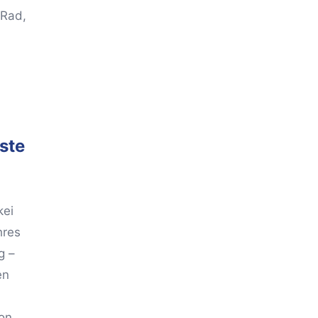
iRad,
ste
kei
hres
g –
en
von