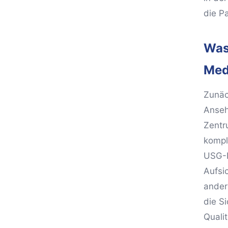
die Pa
Was
Med
Zunäc
Ansehe
Zentr
kompl
USG-N
Aufsi
ander
die S
Quali