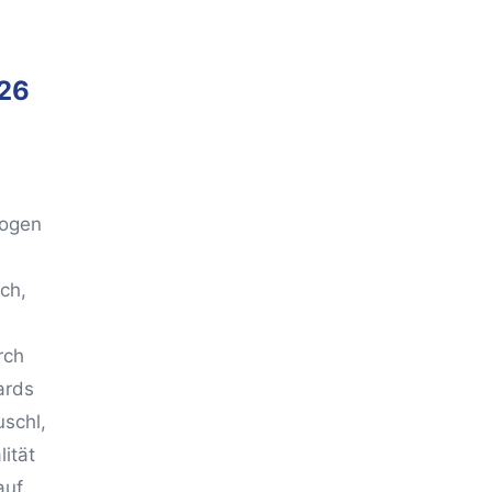
026
logen
ch,
rch
ards
schl,
ität
auf