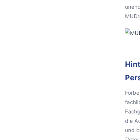
unend
MUDr.
Hin
Per
Forbes
fachl
Fachg
die A
und b
(Attes