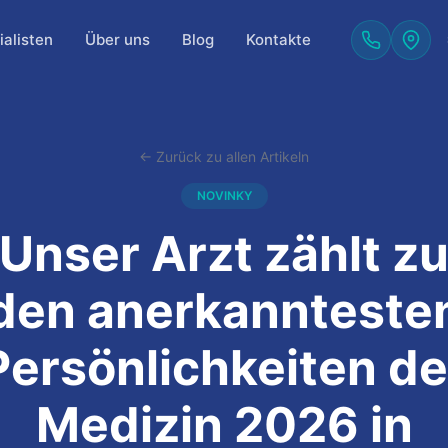
alisten
Über uns
Blog
Kontakte
← Zurück zu allen Artikeln
NOVINKY
Unser Arzt zählt z
den anerkannteste
Persönlichkeiten de
Medizin 2026 in