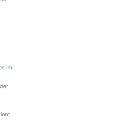
bs im
oder
ient