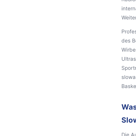
inter
Weite
Profes
des B
Wirbe
Ultra
Sport
slowa
Baske
Was 
Slo
Die A