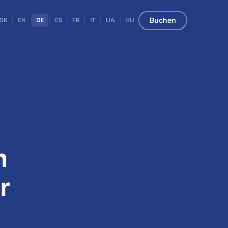
Buchen
SK
|
EN
|
DE
|
ES
|
FR
|
IT
|
UA
|
HU
u
n
r