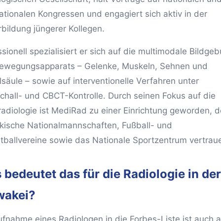
nationalen Kongressen und engagiert sich aktiv in der
rbildung jüngerer Kollegen.
sionell spezialisiert er sich auf die multimodale Bildge
ewegungsapparats – Gelenke, Muskeln, Sehnen und
lsäule – sowie auf interventionelle Verfahren unter
schall- und CBCT-Kontrolle. Durch seinen Fokus auf die
radiologie ist MediRad zu einer Einrichtung geworden, d
kische Nationalmannschaften, Fußball- und
tballvereine sowie das Nationale Sportzentrum vertrau
bedeutet das für die Radiologie in der
wakei?
ufnahme eines Radiologen in die Forbes-Liste ist auch 