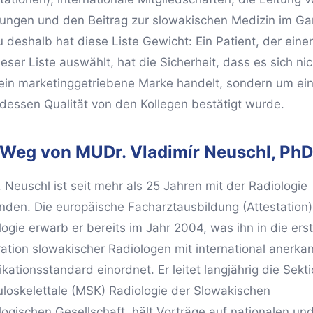
lungen und den Beitrag zur slowakischen Medizin im Ga
 deshalb hat diese Liste Gewicht: Ein Patient, der eine
eser Liste auswählt, hat die Sicherheit, dass es sich ni
rein marketinggetriebene Marke handelt, sondern um ei
, dessen Qualität von den Kollegen bestätigt wurde.
 Weg von MUDr. Vladimír Neuschl, PhD
 Neuschl ist seit mehr als 25 Jahren mit der Radiologie
nden. Die europäische Facharztausbildung (Attestation)
logie erwarb er bereits im Jahr 2004, was ihn in die ers
ation slowakischer Radiologen mit international anerk
ikationsstandard einordnet. Er leitet langjährig die Sekti
loskelettale (MSK) Radiologie der Slowakischen
logischen Gesellschaft, hält Vorträge auf nationalen un