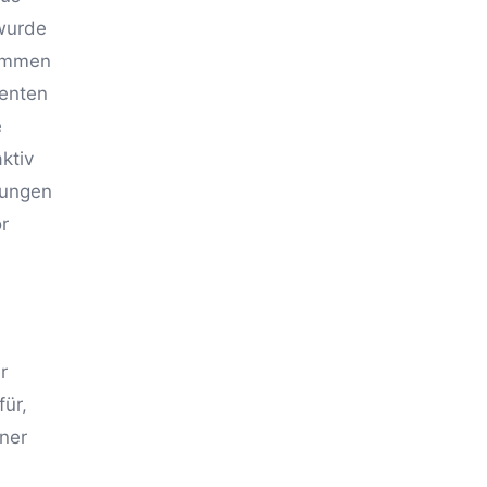
wurde
nommen
ienten
e
ktiv
hungen
r
r
für,
iner