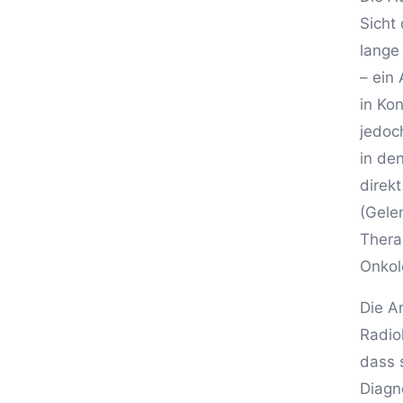
Sicht
lange
– ein 
in Kon
jedoc
in de
direk
(Gele
Thera
Onkol
Die A
Radiol
dass 
Diagn