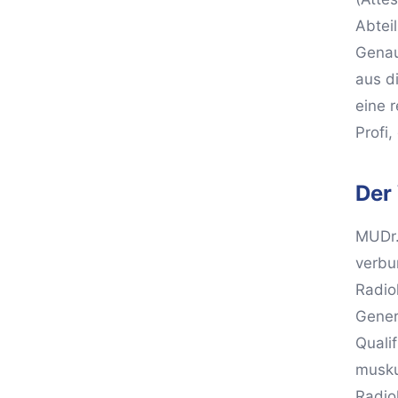
Abtei
Genau
aus di
eine 
Profi
Der
MUDr.
verbu
Radio
Gener
Qualif
musku
Radio