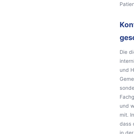
Patien
Kont
ges
Die d
inter
und H
Gemei
sonde
Fachg
und w
mit. 
dass 
in der