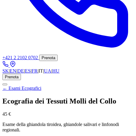
+421 2 2102 0702
Prenota
SK
|
EN
|
DE
|
ES
|
FR
|
IT
|
UA
|
HU
Prenota
← Esami Ecografici
Ecografia dei Tessuti Molli del Collo
45 €
Esame della ghiandola tiroidea, ghiandole salivari e linfonodi
regionali.