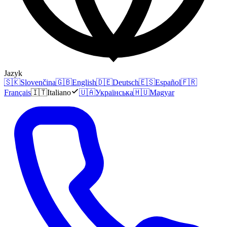
Jazyk
🇸🇰
Slovenčina
🇬🇧
English
🇩🇪
Deutsch
🇪🇸
Español
🇫🇷
Français
🇮🇹
Italiano
🇺🇦
Українська
🇭🇺
Magyar