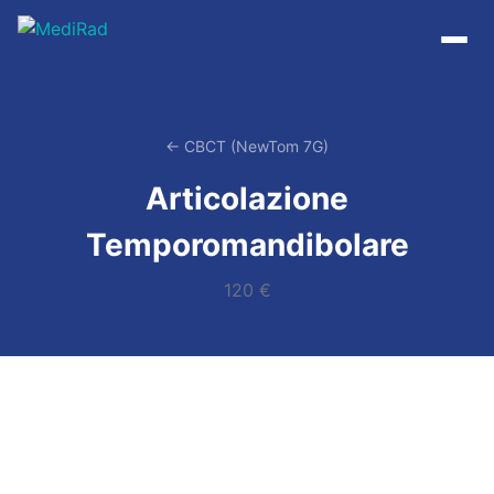
Vai
al
contenuto
← CBCT (NewTom 7G)
Articolazione
Temporomandibolare
120 €