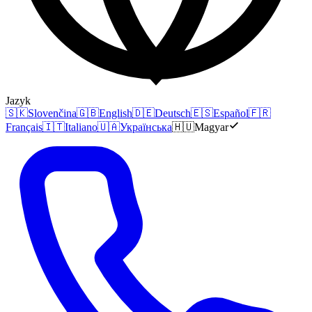
Jazyk
🇸🇰
Slovenčina
🇬🇧
English
🇩🇪
Deutsch
🇪🇸
Español
🇫🇷
Français
🇮🇹
Italiano
🇺🇦
Українська
🇭🇺
Magyar