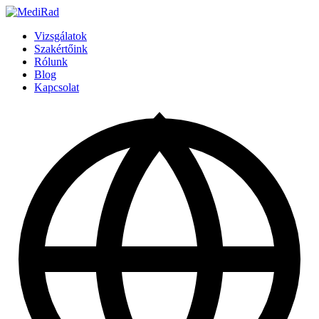
Tartalomra
ugrás
Vizsgálatok
Szakértőink
Rólunk
Blog
Kapcsolat