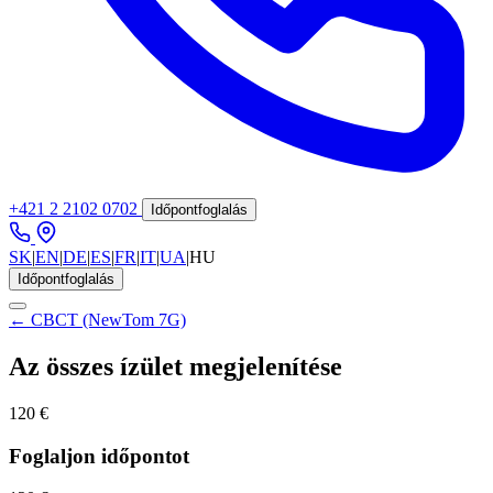
+421 2 2102 0702
Időpontfoglalás
SK
|
EN
|
DE
|
ES
|
FR
|
IT
|
UA
|
HU
Időpontfoglalás
← CBCT (NewTom 7G)
Az összes ízület megjelenítése
120 €
Foglaljon időpontot