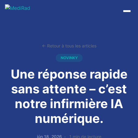
Passer
au
contenu
← Retour à tous les articles
NOVINKY
Une réponse rapide
sans attente – c’est
notre infirmière IA
numérique.
jún 18, 2026
1 min de lecture