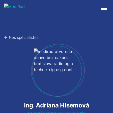
Passer
au
contenu
← Nos spécialistes
Ing. Adriana Hisemová