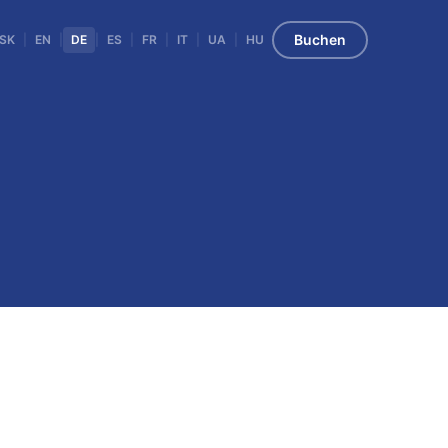
Buchen
SK
|
EN
|
DE
|
ES
|
FR
|
IT
|
UA
|
HU