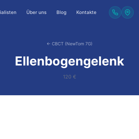
alisten
Über uns
Blog
Kontakte
← CBCT (NewTom 7G)
Ellenbogengelenk
120 €