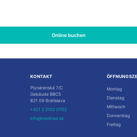
Online buchen
KONTAKT
ÖFFNUNGSZE
Plynárenská 7/C
Montag
Gebäude BBC5
Dienstag
821 09 Bratislava
Mittwoch
+421 2 2102 0702
Donnerstag
info@medirad.sk
Freitag