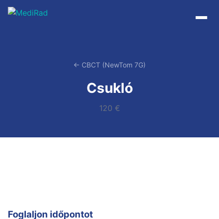
Tartalomra
ugrás
← CBCT (NewTom 7G)
Csukló
120 €
Foglaljon időpontot