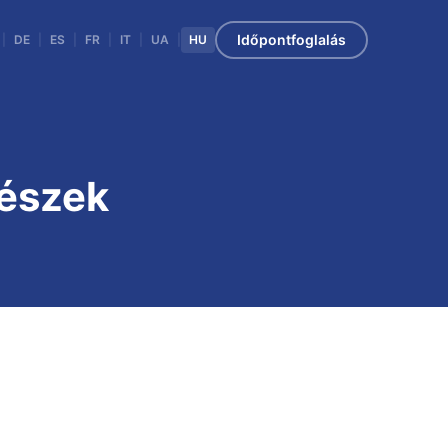
Időpontfoglalás
|
DE
|
ES
|
FR
|
IT
|
UA
|
HU
részek