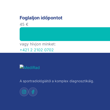
Foglaljon időpontot
45 €
vagy hívjon minket:
+421 2 2102 0702
A sportradiológiától a komplex diagnosztikáig.