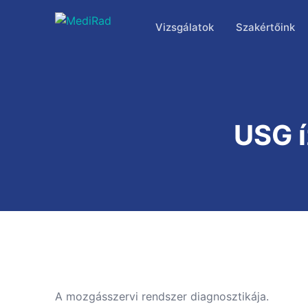
Tartalomra
ugrás
Vizsgálatok
Szakértőink
USG í
A mozgásszervi rendszer diagnosztikája.