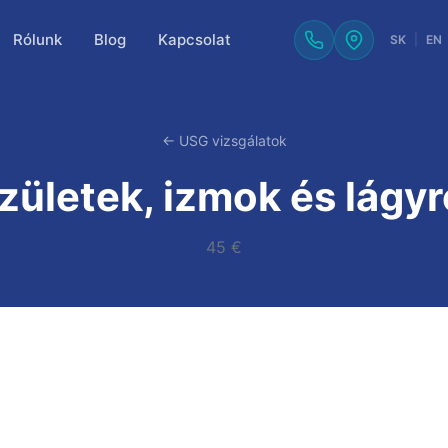
Rólunk
Blog
Kapcsolat
SK
|
EN
← USG vizsgálatok
zületek, izmok és lágy
45 €