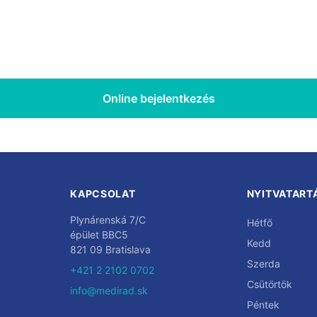
Online bejelentkezés
KAPCSOLAT
NYITVATARTÁ
Plynárenská 7/C
Hétfő
épület BBC5
Kedd
821 09 Bratislava
Szerda
+421 2 2102 0702
Csütörtök
info@medirad.sk
Péntek