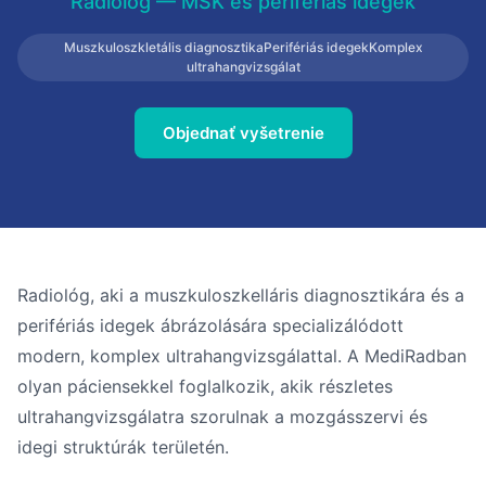
Rádiológ — MSK és perifériás idegek
Muszkuloszkletális diagnosztikaPerifériás idegekKomplex
ultrahangvizsgálat
Objednať vyšetrenie
Radiológ, aki a muszkuloszkelláris diagnosztikára és a
perifériás idegek ábrázolására specializálódott
modern, komplex ultrahangvizsgálattal. A MediRadban
olyan páciensekkel foglalkozik, akik részletes
ultrahangvizsgálatra szorulnak a mozgásszervi és
idegi struktúrák területén.