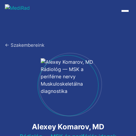
Tartalomra
ugrás
← Szakembereink
Alexey Komarov, MD